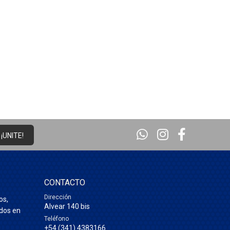
¡UNITE!
CONTACTO
Dirección
os,
Alvear 140 bis
ados en
Teléfono
+54 (341) 4383166