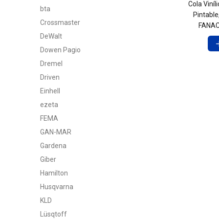
Cola Viníl
bta
Pintabl
Crossmaster
FANAC
DeWalt
Dowen Pagio
Dremel
Driven
Einhell
ezeta
FEMA
GAN-MAR
Gardena
Giber
Hamilton
Husqvarna
KLD
Lüsqtoff